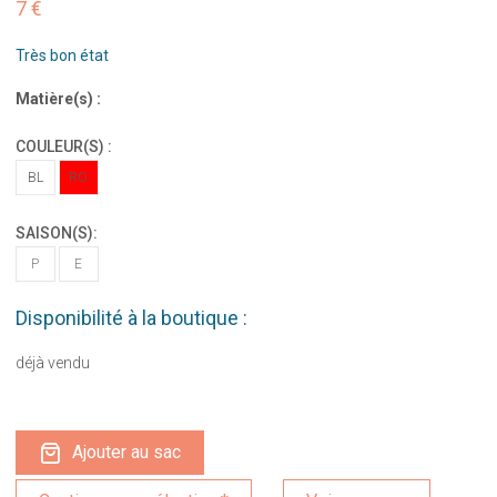
7 €
Très bon état
Matière(s) :
COULEUR(S) :
BL
RO
SAISON(S):
P
E
Disponibilité à la boutique :
déjà vendu
Ajouter au sac