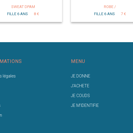
SWEAT DPAM
ROBE /
FILLE 6 ANS
8 €
FILLE 6 ANS
7 €
MATIONS
MENU
 légales
JE DONNE
J'ACHETE
JE COUDS
s
JE M'IDENTIFIE
n