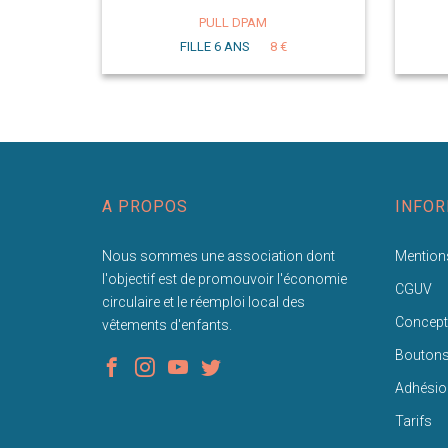
PULL DPAM
FILLE 6 ANS
8 €
A PROPOS
INFOR
Nous sommes une association dont
Mentions
l'objectif est de promouvoir l'économie
CGUV
circulaire et le réemploi local des
Concept
vêtements d'enfants.
Bouton
Adhésio
Tarifs