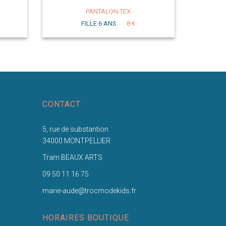
PANTALON TEX
FILLE 6 ANS
8 €
CONTACT
5, rue de substantion
34000 MONTPELLIER
Tram BEAUX ARTS
09 50 11 16 75
marie-aude@trocmodekids.fr
HORAIRES BOUTIQUE