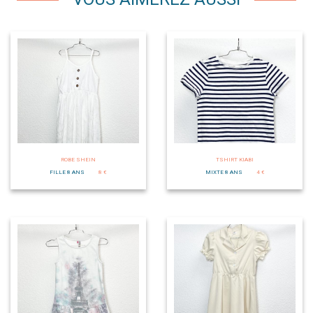
ROBE SHEIN
TSHIRT KIABI
FILLE 8 ANS
8 €
MIXTE 8 ANS
4 €