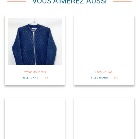
VOUS AIMEREZ AUSSI
SWEAT MONOPRIX
LEGGING KIABI
FILLE 10 ANS
8 €
FILLE 10 ANS
8 €