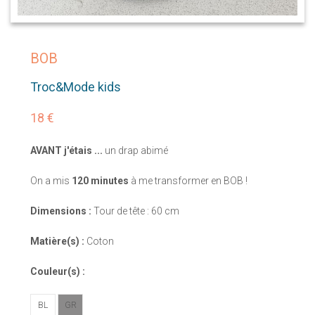
BOB
Troc&Mode kids
18 €
AVANT j'étais ...
un drap abimé
On a mis
120 minutes
à me transformer en BOB !
Dimensions :
Tour de tête : 60 cm
Matière(s) :
Coton
Couleur(s) :
BL
GR