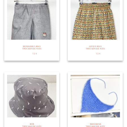
BERMUDA 6 ANS
JUPE 8 ANS
TROC&MODE KIDS
TROC&MODE KIDS
12 €
12 €
BOB
BANDANA
TROC&MODE KIDS
TROC&MODE KIDS