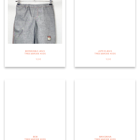
BERMUDA 6 ANS
JUPE 8 ANS
TROC&MODE KIDS
TROC&MODE KIDS
12 €
12 €
BOB
BANDANA
TROC&MODE KIDS
TROC&MODE KIDS