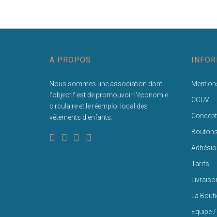
A PROPOS
INFOR
Nous sommes une association dont
Mentions
l'objectif est de promouvoir l'économie
CGUV
circulaire et le réemploi local des
Concept
vêtements d'enfants.
Bouton
Adhésio
Tarifs
Livraiso
La Bout
Equipe /