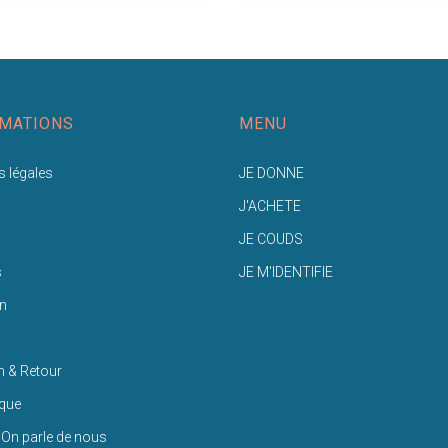
MATIONS
MENU
 légales
JE DONNE
J'ACHETE
JE COUDS
s
JE M'IDENTIFIE
n
n & Retour
ique
 On parle de nous