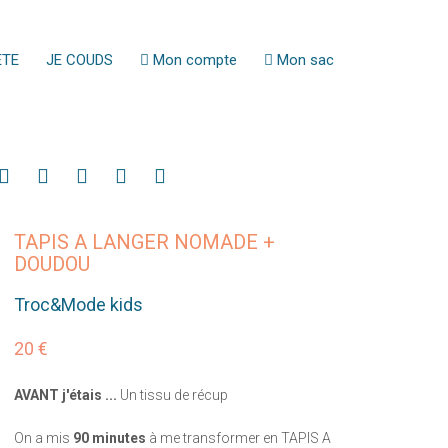
ETE
JE COUDS
Mon compte
Mon sac
TAPIS A LANGER NOMADE +
DOUDOU
Troc&Mode kids
20 €
AVANT j'étais ...
Un tissu de récup
On a mis
90 minutes
à me transformer en TAPIS A