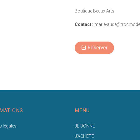
Boutique Beaux Arts
Contact :
marie-aude@trocmodek
Réserver
MATIONS
MENU
 légales
JE DONNE
J'ACHETE