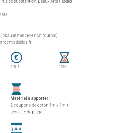
 rue de substantion. Beaux Arts ( atelier
 16H)
( tissu et mercerie non fournis)
e@trocmodekids.fr
130€
10H
Matériel à apporter :
2 coupons de coton 1m x 1m + 1
serviette de plage