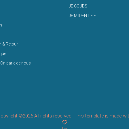
JE COUDS
s
JE M'IDENTIFIE
n
n & Retour
ique
 On parle de nous
opyright ©
2026 All rights reserved | This template is made wi
by