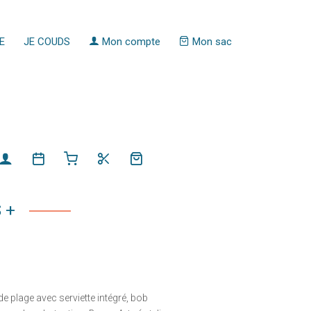
E
JE COUDS
Mon compte
Mon sac
 +
de plage avec serviette intégré, bob