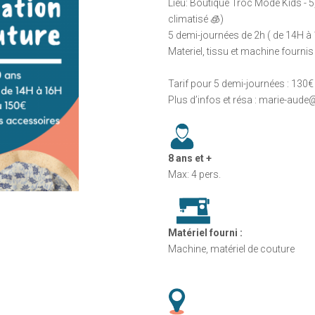
Lieu: Boutique Troc Mode Kids - 5,
climatisé 🧊)
5 demi-journées de 2h ( de 14H à
Materiel, tissu et machine fournis
Tarif pour 5 demi-journées : 130€ 
Plus d’infos et résa : marie-aud
8 ans et +
Max: 4 pers.
Matériel fourni :
Machine, matériel de couture