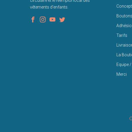
circulaire et le réemploi local des
Concept
vêtements d'enfants.
Bouton
Adhésio
Tarifs
Livraiso
La Bout
Equipe /
Merci
C