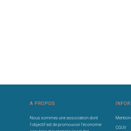
A PROPOS
INFOR
Nous sommes une association dont
Mentions
l'objectif est de promouvoir l'économie
CGUV