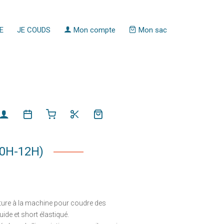
E
JE COUDS
Mon compte
Mon sac
10H-12H)
outure à la machine pour coudre des
ide et short élastiqué.