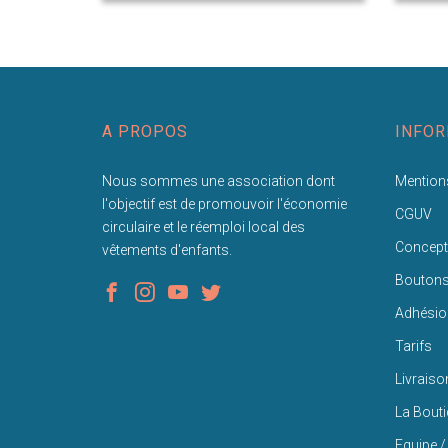
A PROPOS
INFOR
Nous sommes une association dont
Mentions
l'objectif est de promouvoir l'économie
CGUV
circulaire et le réemploi local des
Concept
vêtements d'enfants.
Bouton
Adhésio
Tarifs
Livraiso
La Bout
Equipe /