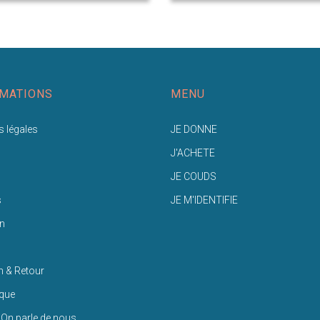
MATIONS
MENU
 légales
JE DONNE
J'ACHETE
JE COUDS
s
JE M'IDENTIFIE
n
n & Retour
ique
 On parle de nous