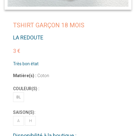
TSHIRT GARÇON 18 MOIS
LA REDOUTE
3 €
Très bon état
Matière(s) :
Coton
COULEUR(S) :
BL
SAISON(S):
A
H
Disponibilité à la boutique :