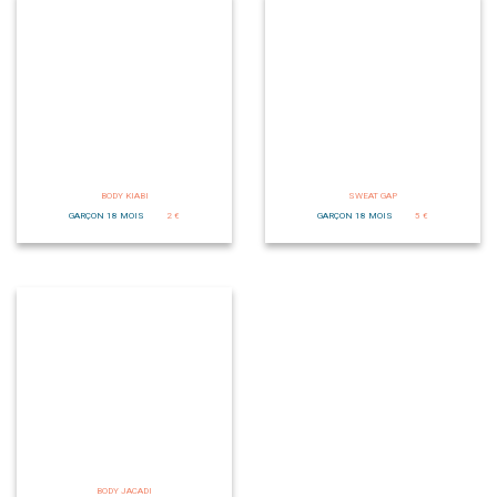
BODY KIABI
SWEAT GAP
GARÇON 18 MOIS
2 €
GARÇON 18 MOIS
5 €
BODY JACADI