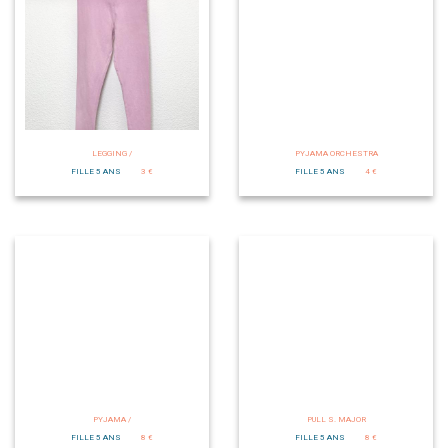
LEGGING /
PYJAMA ORCHESTRA
FILLE 5 ANS
3 €
FILLE 5 ANS
4 €
PYJAMA /
PULL S. MAJOR
FILLE 5 ANS
8 €
FILLE 5 ANS
8 €