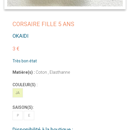
CORSAIRE FILLE 5 ANS
OKAIDI
3 €
Très bon état
Matière(s) :
Coton , Elasthanne
COULEUR(S) :
JA
SAISON(S):
P
E
Disponibilité à la boutique :