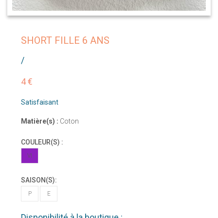
SHORT FILLE 6 ANS
/
4 €
Satisfaisant
Matière(s) :
Coton
COULEUR(S) :
VI
SAISON(S):
P
E
Disponibilité à la boutique :