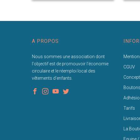
A PROPOS
INFOR
Nous sommes une association dont
Mentions
l'objectif est de promouvoir l'économie
CGUV
circulaire et le réemploi local des
Concept
vêtements d'enfants.
Bouton
Adhésio
Tarifs
Livraiso
La Bout
Equipe /