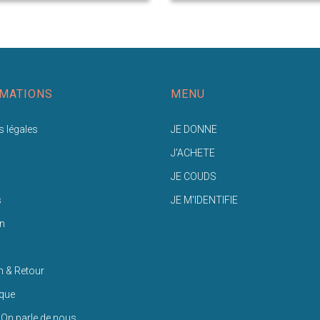
MATIONS
MENU
 légales
JE DONNE
J'ACHETE
JE COUDS
s
JE M'IDENTIFIE
n
n & Retour
ique
 On parle de nous