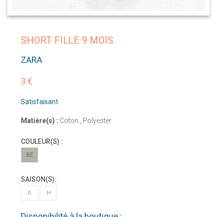
SHORT FILLE 9 MOIS
ZARA
3 €
Satisfaisant
Matière(s) :
Coton , Polyester
COULEUR(S) :
BE
SAISON(S):
A
H
Disponibilité à la boutique :