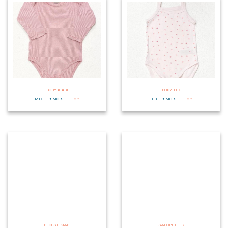
BODY KIABI
BODY TEX
MIXTE 9 MOIS
2 €
FILLE 9 MOIS
2 €
BLOUSE KIABI
SALOPETTE /