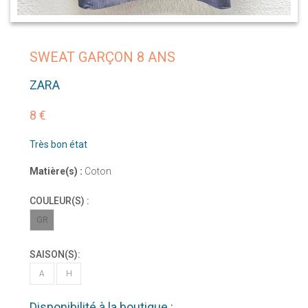
SWEAT GARÇON 8 ANS
ZARA
8 €
Très bon état
Matière(s) :
Coton
COULEUR(S) :
GR
SAISON(S):
A
H
Disponibilité à la boutique :