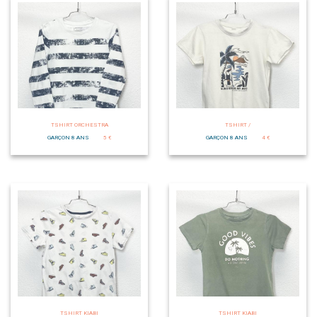
TSHIRT ORCHESTRA
TSHIRT /
GARÇON 8 ANS
5 €
GARÇON 8 ANS
4 €
TSHIRT KIABI
TSHIRT KIABI