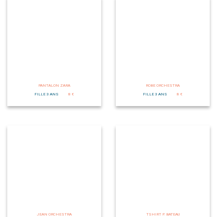
PANTALON ZARA
ROBE ORCHESTRA
FILLE 3 ANS
8 €
FILLE 3 ANS
8 €
JEAN ORCHESTRA
TSHIRT P. BATEAU