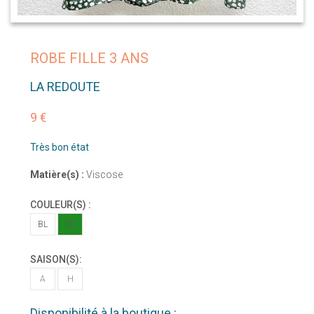
ROBE FILLE 3 ANS
LA REDOUTE
9 €
Très bon état
Matière(s) :
Viscose
COULEUR(S) :
BL
VE
SAISON(S):
A
H
Disponibilité à la boutique :