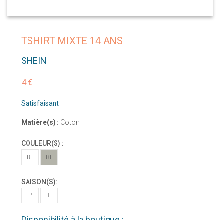
TSHIRT MIXTE 14 ANS
SHEIN
4 €
Satisfaisant
Matière(s) :
Coton
COULEUR(S) :
BL
BE
SAISON(S):
P
E
Disponibilité à la boutique :