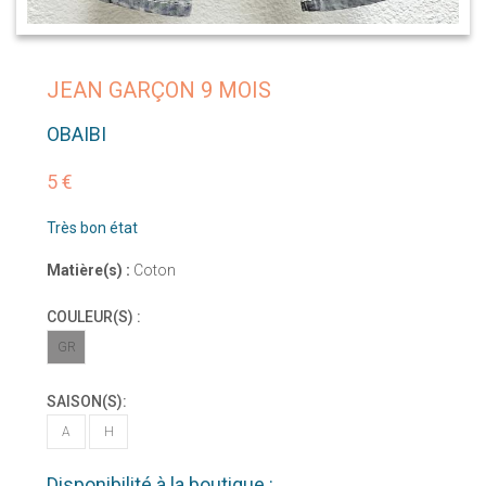
JEAN GARÇON 9 MOIS
OBAIBI
5 €
Très bon état
Matière(s) :
Coton
COULEUR(S) :
GR
SAISON(S):
A
H
Disponibilité à la boutique :