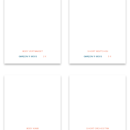
BODY VERTBAUDET
SHORT BOUT'CHOU
GARÇON 9 MOIS
2 €
GARÇON 9 MOIS
5 €
BODY KIABI
SHORT ORCHESTRA