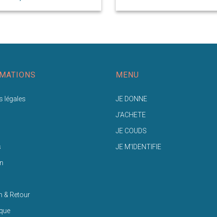
MATIONS
MENU
 légales
JE DONNE
J'ACHETE
JE COUDS
s
JE M'IDENTIFIE
n
n & Retour
ique