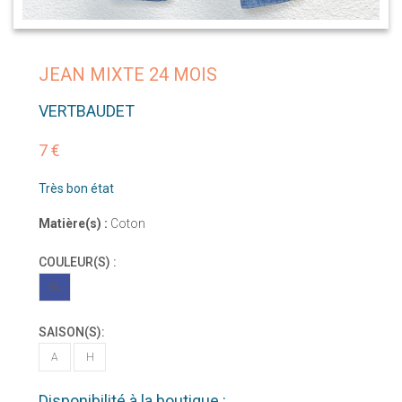
JEAN MIXTE 24 MOIS
VERTBAUDET
7 €
Très bon état
Matière(s) :
Coton
COULEUR(S) :
BL
SAISON(S):
A
H
Disponibilité à la boutique :