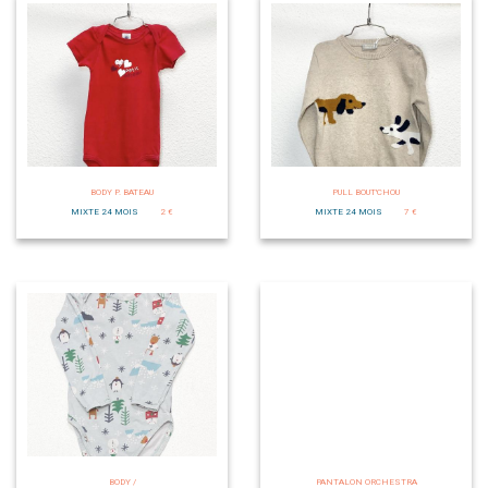
BODY P. BATEAU
PULL BOUT'CHOU
MIXTE 24 MOIS
2 €
MIXTE 24 MOIS
7 €
BODY /
PANTALON ORCHESTRA