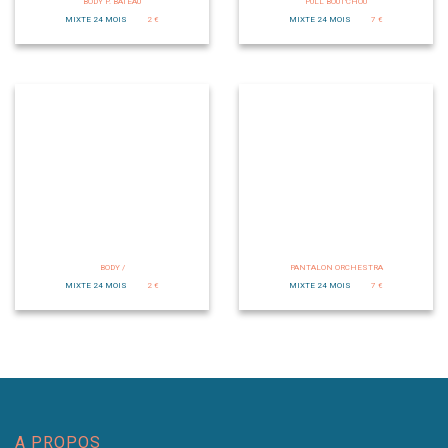
BODY P. BATEAU
PULL BOUT'CHOU
MIXTE 24 MOIS
2 €
MIXTE 24 MOIS
7 €
BODY /
PANTALON ORCHESTRA
MIXTE 24 MOIS
2 €
MIXTE 24 MOIS
7 €
A PROPOS