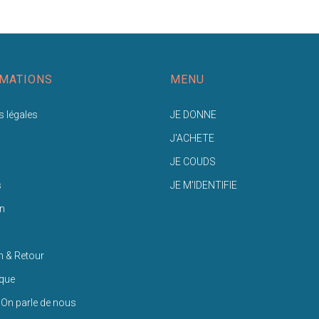
MATIONS
MENU
 légales
JE DONNE
J'ACHETE
JE COUDS
s
JE M'IDENTIFIE
n
n & Retour
ique
 On parle de nous