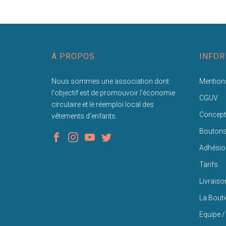
A PROPOS
INFOR
Nous sommes une association dont
Mentions
l'objectif est de promouvoir l'économie
CGUV
circulaire et le réemploi local des
Concept
vêtements d'enfants.
Bouton
Adhésio
Tarifs
Livraiso
La Bout
Equipe /