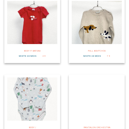
BODY P. BATEAU
PULL BOUT'CHOU
MIXTE 24 MOIS
2 €
MIXTE 24 MOIS
7 €
BODY /
PANTALON ORCHESTRA