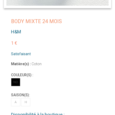
BODY MIXTE 24 MOIS
H&M
1 €
Satisfaisant
Matière(s) :
Coton
COULEUR(S) :
NO
SAISON(S):
A
H
Disponibilité à la boutique :