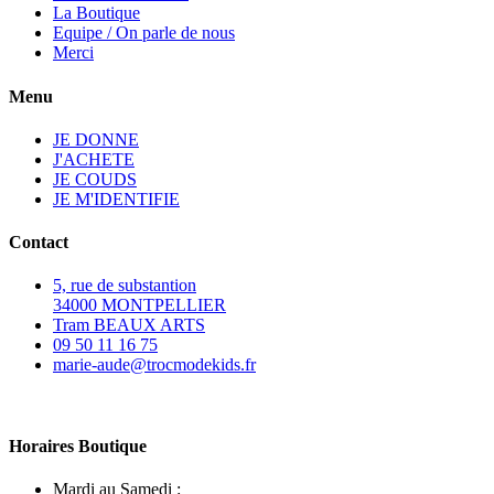
La Boutique
Equipe / On parle de nous
Merci
Menu
JE DONNE
J'ACHETE
JE COUDS
JE M'IDENTIFIE
Contact
5, rue de substantion
34000 MONTPELLIER
Tram BEAUX ARTS
09 50 11 16 75
marie-aude@trocmodekids.fr
Horaires Boutique
Mardi au Samedi :