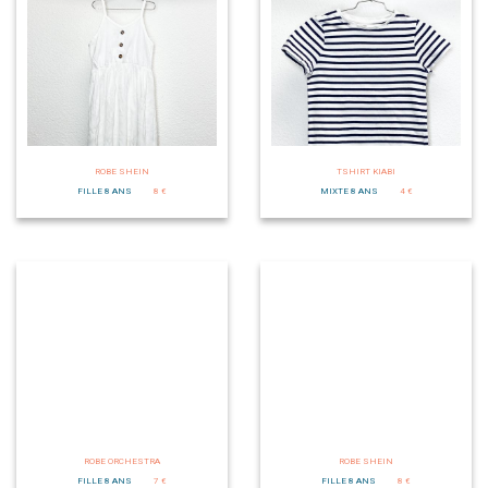
ROBE SHEIN
TSHIRT KIABI
FILLE 8 ANS
8 €
MIXTE 8 ANS
4 €
ROBE ORCHESTRA
ROBE SHEIN
FILLE 8 ANS
7 €
FILLE 8 ANS
8 €