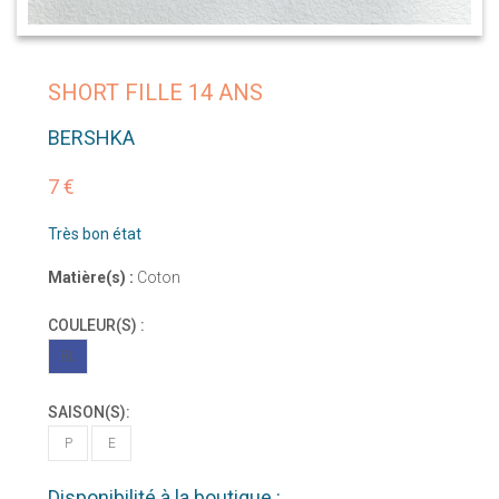
SHORT FILLE 14 ANS
BERSHKA
7 €
Très bon état
Matière(s) :
Coton
COULEUR(S) :
BL
SAISON(S):
P
E
Disponibilité à la boutique :