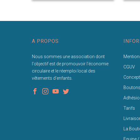
A PROPOS
INFOR
Nous sommes une association dont
Mentions
l'objectif est de promouvoir l'économie
CGUV
circulaire et le réemploi local des
Concept
vêtements d'enfants.
Bouton
Adhésio
Tarifs
Livraiso
La Bout
Equipe /