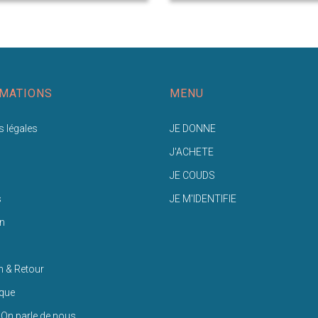
MATIONS
MENU
 légales
JE DONNE
J'ACHETE
JE COUDS
s
JE M'IDENTIFIE
n
n & Retour
ique
 On parle de nous