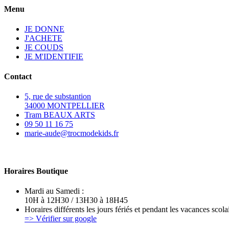
Menu
JE DONNE
J'ACHETE
JE COUDS
JE M'IDENTIFIE
Contact
5, rue de substantion
34000 MONTPELLIER
Tram BEAUX ARTS
09 50 11 16 75
marie-aude@trocmodekids.fr
Horaires Boutique
Mardi au Samedi :
10H à 12H30 / 13H30 à 18H45
Horaires différents les jours fériés et pendant les vacances scolai
=> Vérifier sur google