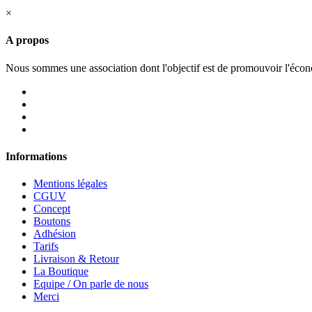
×
A propos
Nous sommes une association dont l'objectif est de promouvoir l'économ
Informations
Mentions légales
CGUV
Concept
Boutons
Adhésion
Tarifs
Livraison & Retour
La Boutique
Equipe / On parle de nous
Merci