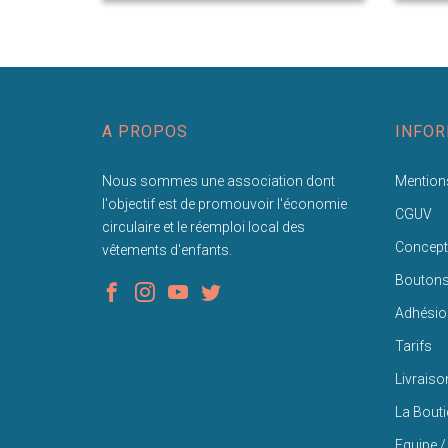
A PROPOS
INFOR
Nous sommes une association dont
Mentions
l'objectif est de promouvoir l'économie
CGUV
circulaire et le réemploi local des
Concept
vêtements d'enfants.
Bouton
Adhésio
Tarifs
Livraiso
La Bout
Equipe /