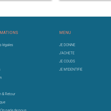
MATIONS
MENU
 légales
JE DONNE
J'ACHETE
JE COUDS
s
JE M'IDENTIFIE
n
n & Retour
ique
 On parle de nous