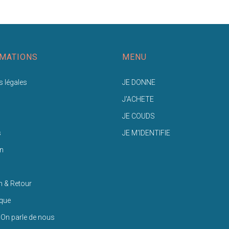
MATIONS
MENU
 légales
JE DONNE
J'ACHETE
JE COUDS
s
JE M'IDENTIFIE
n
n & Retour
ique
 On parle de nous