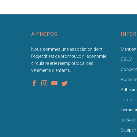
A PROPOS
INFOR
Nous sommes une association dont
Mentions
l'objectif est de promouvoir l'économie
CGUV
circulaire et le réemploi local des
Concept
vêtements d'enfants.
Bouton
Adhésio
Tarifs
Livraiso
La Bout
Equipe /