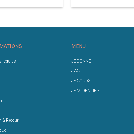
MATIONS
MENU
 légales
JE DONNE
J'ACHETE
JE COUDS
s
JE M'IDENTIFIE
n
n & Retour
ique