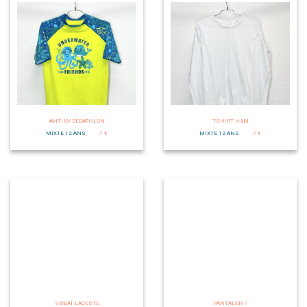
ANTI UV DECATHLON
TSHIRT H&M
MIXTE 12 ANS
7 €
MIXTE 12 ANS
7 €
SWEAT LACOSTE
PANTALON /