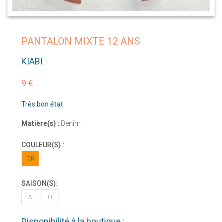
PANTALON MIXTE 12 ANS
KIABI
9 €
Très bon état
Matière(s) :
Denim
COULEUR(S) :
OR
SAISON(S):
A
H
Disponibilité à la boutique :