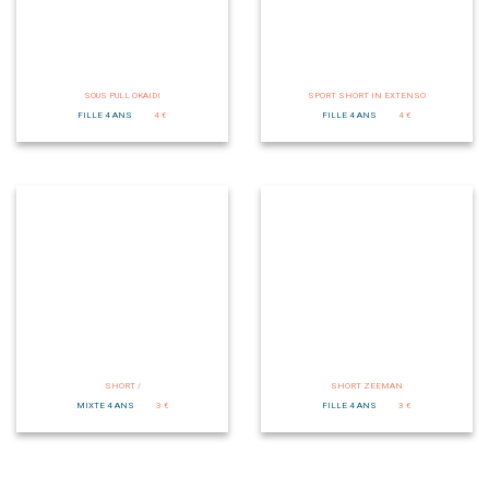
SOUS PULL OKAIDI
SPORT SHORT IN EXTENSO
FILLE 4 ANS
4 €
FILLE 4 ANS
4 €
SHORT /
SHORT ZEEMAN
MIXTE 4 ANS
3 €
FILLE 4 ANS
3 €