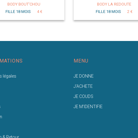
BODY BOUT'CHOU
BODY LA REDOUTE
FILLE 18 MOIS
4 €
FILLE 18 MOIS
2 €
MATIONS
MENU
 légales
JE DONNE
J'ACHETE
JE COUDS
s
JE M'IDENTIFIE
n
n & Retour