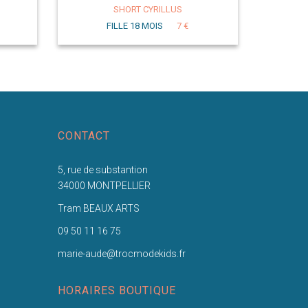
SHORT CYRILLUS
FILLE 18 MOIS
7 €
CONTACT
5, rue de substantion
34000 MONTPELLIER
Tram BEAUX ARTS
09 50 11 16 75
marie-aude@trocmodekids.fr
HORAIRES BOUTIQUE