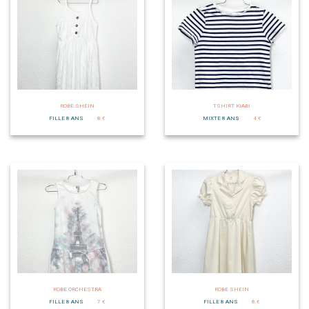
ROBE SHEIN
TSHIRT KIABI
FILLE 8 ANS
8 €
MIXTE 8 ANS
4 €
ROBE ORCHESTRA
ROBE SHEIN
FILLE 8 ANS
7 €
FILLE 8 ANS
8 €