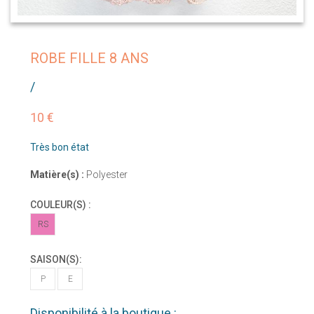
ROBE FILLE 8 ANS
/
10 €
Très bon état
Matière(s) :
Polyester
COULEUR(S) :
RS
SAISON(S):
P
E
Disponibilité à la boutique :