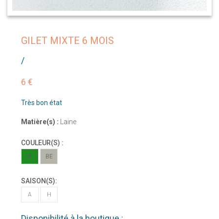
GILET MIXTE 6 MOIS
/
6 €
Très bon état
Matière(s) :
Laine
COULEUR(S) :
VE
BE
SAISON(S):
A
H
Disponibilité à la boutique :