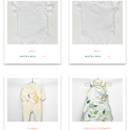
BODY /
BODY /
MIXTE 6 MOIS
2 €
MIXTE 6 MOIS
2 €
PYJAMA /
GIGOTEUSE VERTBAUDET