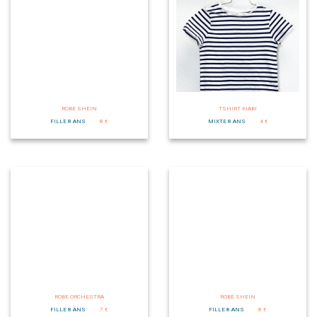
ROBE SHEIN
TSHIRT KIABI
FILLE 8 ANS
8 €
MIXTE 8 ANS
4 €
ROBE ORCHESTRA
ROBE SHEIN
FILLE 8 ANS
7 €
FILLE 8 ANS
8 €