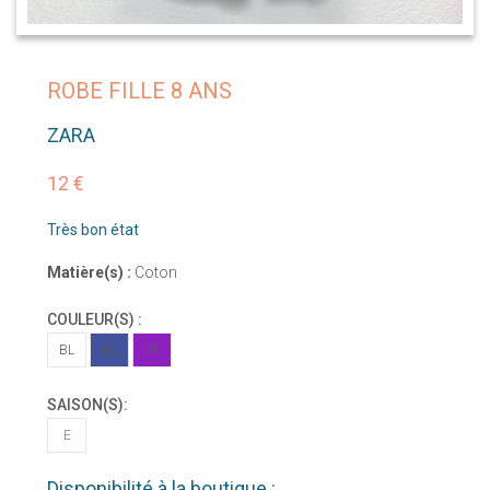
ROBE FILLE 8 ANS
ZARA
12 €
Très bon état
Matière(s) :
Coton
COULEUR(S) :
BL
BL
VI
SAISON(S):
E
Disponibilité à la boutique :