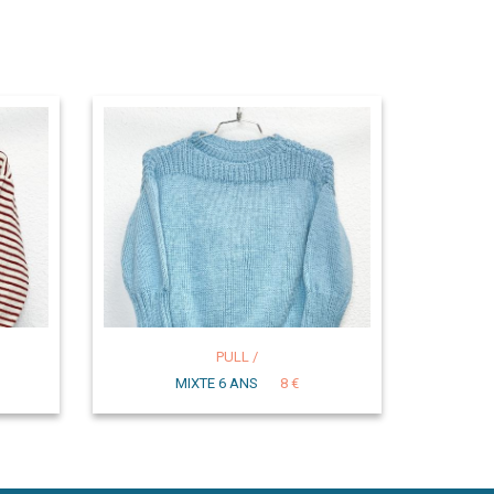
PULL /
MIXTE 6 ANS
8 €