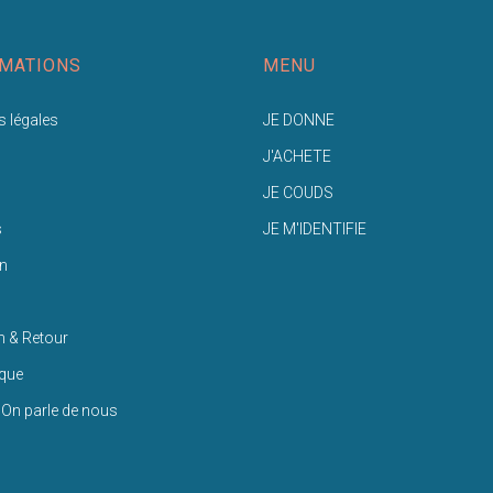
MATIONS
MENU
 légales
JE DONNE
J'ACHETE
JE COUDS
s
JE M'IDENTIFIE
n
n & Retour
ique
 On parle de nous