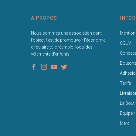
A PROPOS
INFOR
Nous sommes une association dont
Mentions
l'objectif est de promouvoir l'économie
CGUV
circulaire et le réemploi local des
Concept
vêtements d'enfants.
Bouton
Adhésio
Tarifs
Livraiso
La Bout
Equipe /
Merci