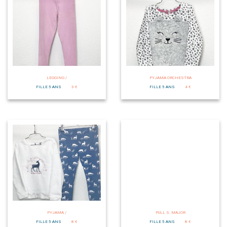
LEGGING /
PYJAMA ORCHESTRA
FILLE 5 ANS
3 €
FILLE 5 ANS
4 €
PYJAMA /
PULL S. MAJOR
FILLE 5 ANS
8 €
FILLE 5 ANS
8 €