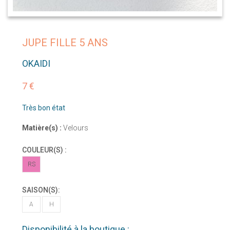
JUPE FILLE 5 ANS
OKAIDI
7 €
Très bon état
Matière(s) :
Velours
COULEUR(S) :
RS
SAISON(S):
A
H
Disponibilité à la boutique :