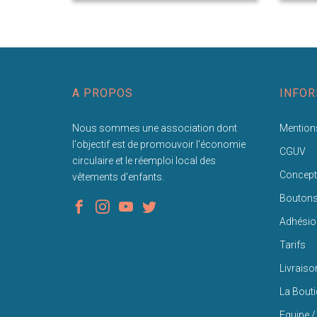
A PROPOS
INFOR
Nous sommes une association dont
Mentions
l'objectif est de promouvoir l'économie
CGUV
circulaire et le réemploi local des
Concept
vêtements d'enfants.
Bouton
Adhésio
Tarifs
Livraiso
La Bout
Equipe /