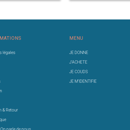
MATIONS
MENU
 légales
JE DONNE
J'ACHETE
JE COUDS
s
JE M'IDENTIFIE
n
n & Retour
ique
 On parle de nous