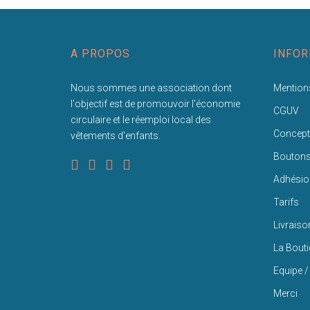
A PROPOS
INFOR
Nous sommes une association dont
Mentions
l'objectif est de promouvoir l'économie
CGUV
circulaire et le réemploi local des
Concept
vêtements d'enfants.
Bouton
Adhésio
Tarifs
Livraiso
La Bout
Equipe /
Merci