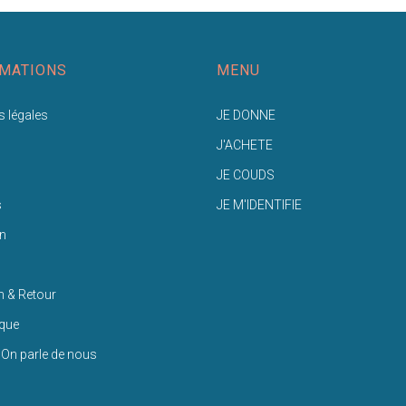
MATIONS
MENU
 légales
JE DONNE
J'ACHETE
JE COUDS
s
JE M'IDENTIFIE
n
n & Retour
ique
 On parle de nous