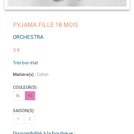
PYJAMA FILLE 18 MOIS
ORCHESTRA
5 €
Très bon état
Matière(s) :
Coton
COULEUR(S) :
BL
RS
SAISON(S):
P
E
Disponibilité à la boutique :