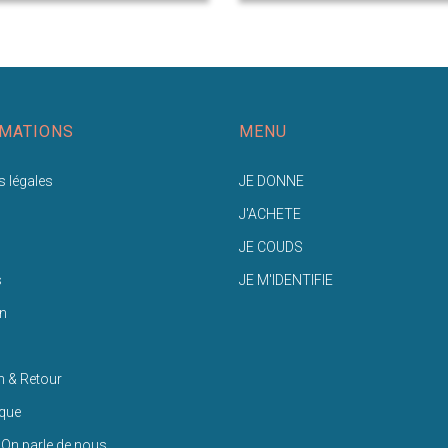
MATIONS
MENU
 légales
JE DONNE
J'ACHETE
JE COUDS
s
JE M'IDENTIFIE
n
n & Retour
ique
 On parle de nous