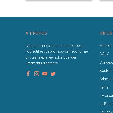
A PROPOS
INFOR
Nous sommes une association dont
Mentions
l'objectif est de promouvoir l'économie
CGUV
circulaire et le réemploi local des
Concept
vêtements d'enfants.
Bouton
Adhésio
Tarifs
Livraiso
La Bout
Equipe /