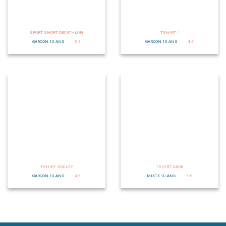
SPORT SHORT DECATHLON
TSHIRT /
GARÇON 10 ANS
5 €
GARÇON 10 ANS
4 €
TSHIRT SMILEY
TSHIRT ZARA
GARÇON 10 ANS
4 €
MIXTE 10 ANS
7 €