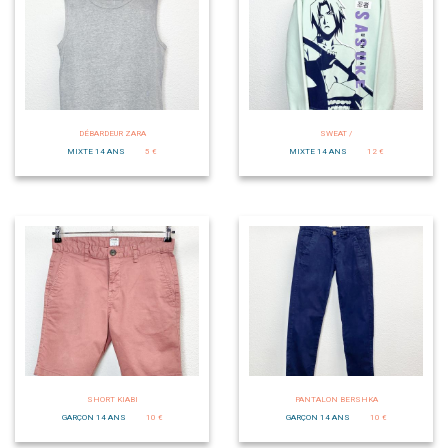
DÉBARDEUR ZARA
SWEAT /
MIXTE 14 ANS
5 €
MIXTE 14 ANS
12 €
SHORT KIABI
PANTALON BERSHKA
GARÇON 14 ANS
10 €
GARÇON 14 ANS
10 €