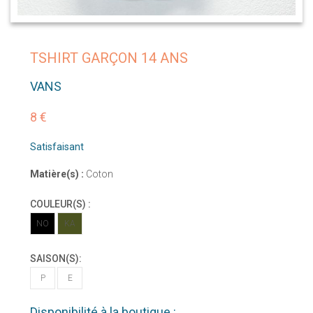
TSHIRT GARÇON 14 ANS
VANS
8 €
Satisfaisant
Matière(s) :
Coton
COULEUR(S) :
NO
KA
SAISON(S):
P
E
Disponibilité à la boutique :