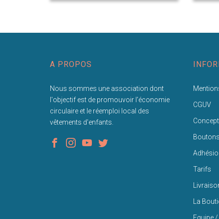
A PROPOS
INFOR
Nous sommes une association dont
Mentions
l'objectif est de promouvoir l'économie
CGUV
circulaire et le réemploi local des
Concept
vêtements d'enfants.
Bouton
Adhésio
Tarifs
Livraiso
La Bout
Equipe /