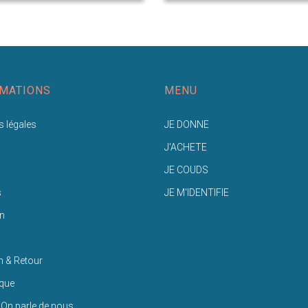
MATIONS
MENU
 légales
JE DONNE
J'ACHETE
JE COUDS
s
JE M'IDENTIFIE
n
n & Retour
ique
 On parle de nous