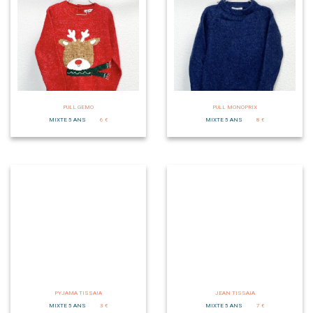
PULL GEMO
PULL MONOPRIX
MIXTE 5 ANS
6 €
MIXTE 5 ANS
8 €
PYJAMA TISSAIA
JEAN TISSAIA
MIXTE 5 ANS
3 €
MIXTE 5 ANS
7 €