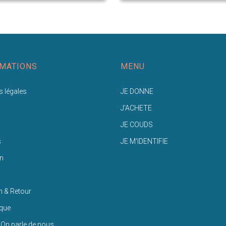
MATIONS
MENU
 légales
JE DONNE
J'ACHETE
JE COUDS
s
JE M'IDENTIFIE
n
n & Retour
ique
 On parle de nous