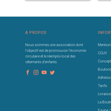
A PROPOS
INFOR
Nous sommes une association dont
Mentions
l'objectif est de promouvoir l'économie
CGUV
circulaire et le réemploi local des
Concept
vêtements d'enfants.
Bouton
Adhésio
Tarifs
Livraiso
La Bout
Equipe /