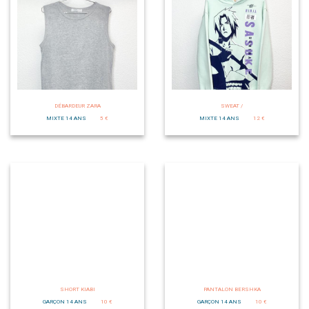
DÉBARDEUR ZARA
SWEAT /
MIXTE 14 ANS
5 €
MIXTE 14 ANS
12 €
SHORT KIABI
PANTALON BERSHKA
GARÇON 14 ANS
10 €
GARÇON 14 ANS
10 €